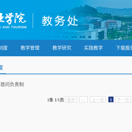
制度
教学管理
教学研究
实践教学
下载服
度
处首问负责制
1条 1/1页
首页
<<
上一页
1
下一页