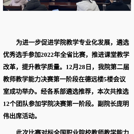
为进一步
促进学院教学专业化发展
，遴选
优秀选手参加
2022
年全省比赛，推进课堂
教学
改革
，提升教学质量
。
12
月
28
日，我
院
第二届
教师教学能力决赛第一阶段在德远楼
5
楼会议
室成功举办。经各系部遴选推荐，本次共推选
12
个团队参加
学院
决赛
第一阶段
。副院长庞明
伟出席活动。
此次比赛对标全国职业院校教师教学能力