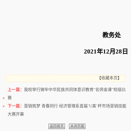
教务处
2021
年
12
月
28
日
【
收藏本页
】
上一篇：
我校举行铸牢中华民族共同体意识教育“名师金课”校级比
赛
下一篇：
营销筑梦 青春同行 经济管理系首届‘U美’杯市场营销技能
大赛开幕
返回首页
关闭页面