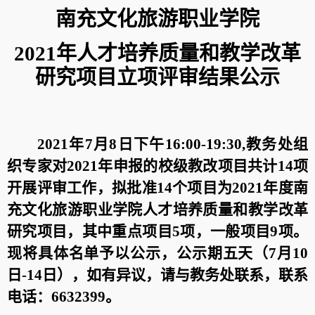
南充文化旅游职业学院
2021
年人才培养质量和教学改革
研究项目立项评审结果公示
2021
年
7
月
8
日下午
16:00-19:30,
教务处组
织专家对
2021
年申报的校级教改项目共计
14
项
开展评审工作，拟批准
14
个项目为
2021
年度南
充文化旅游职业学院人才培养质量和教学改革
研究项目，其中重点项目
5
项，一般项目
9
项。
现将具体名单予以公示，公示期五天（
7
月
10
日
-14
日），如有异议，请与教务处联系，联系
电话：
6632399
。